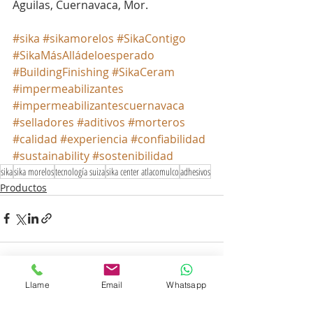
Águilas, Cuernavaca, Mor.
#sika
#sikamorelos
#SikaContigo
#SikaMásAlládeloesperado
#BuildingFinishing
#SikaCeram
#impermeabilizantes
#impermeabilizantescuernavaca
#selladores
#aditivos
#morteros
#calidad
#experiencia
#confiabilidad
#sustainability
#sostenibilidad
sika
sika morelos
tecnología suiza
sika center atlacomulco
adhesivos
Productos
Llame
Email
Whatsapp
Entradas recientes
Ver todo