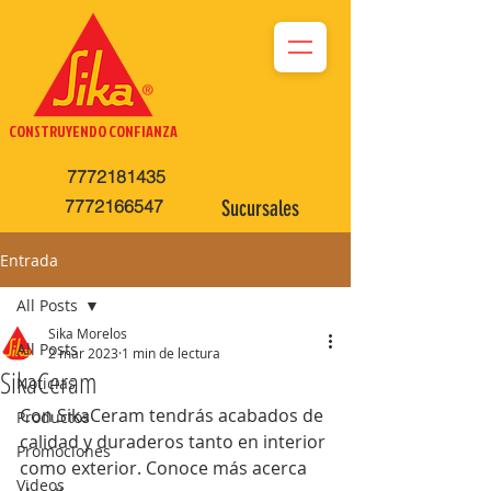
CONSTRUYENDO CONFIANZA
7772181435
7772166547
Sucursales
Entrada
All Posts
Sika Morelos
All Posts
2 mar 2023
1 min de lectura
SikaCeram
Noticias
Con SikaCeram tendrás acabados de 
Productos
calidad y duraderos tanto en interior 
Promociones
como exterior. Conoce más acerca 
Videos