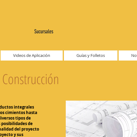
Sucursales
Videos de Aplicación
Guías y Folletos
Not
a Construcción
oductos integrales
los cimientos hasta
iversos tipos de
 posibilidades de
alidad del proyecto
royecto y sus