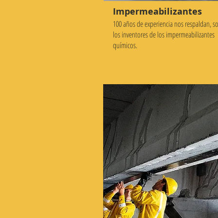
Impermeabilizantes
100 años de experiencia nos respaldan, 
los inventores de los impermeabilizantes
químicos.