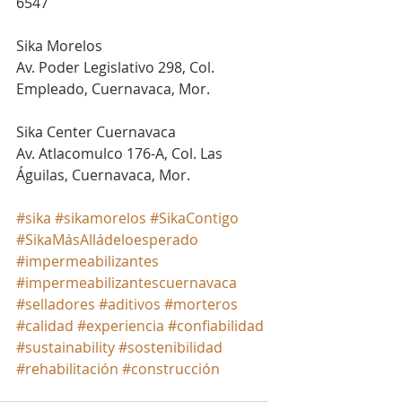
6547
Sika Morelos
Av. Poder Legislativo 298, Col. 
Empleado, Cuernavaca, Mor.
Sika Center Cuernavaca
Av. Atlacomulco 176-A, Col. Las 
Águilas, Cuernavaca, Mor.
#sika
#sikamorelos
#SikaContigo
#SikaMásAlládeloesperado
#impermeabilizantes
#impermeabilizantescuernavaca
#selladores
#aditivos
#morteros
#calidad
#experiencia
#confiabilidad
#sustainability
#sostenibilidad
#rehabilitación
#construcción