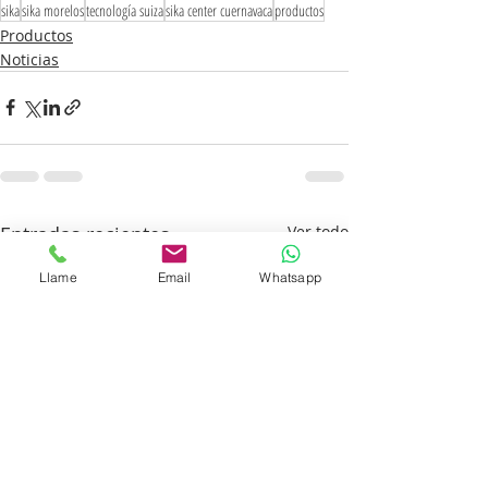
sika
sika morelos
tecnología suiza
sika center cuernavaca
productos
Productos
Noticias
Entradas recientes
Ver todo
Llame
Email
Whatsapp