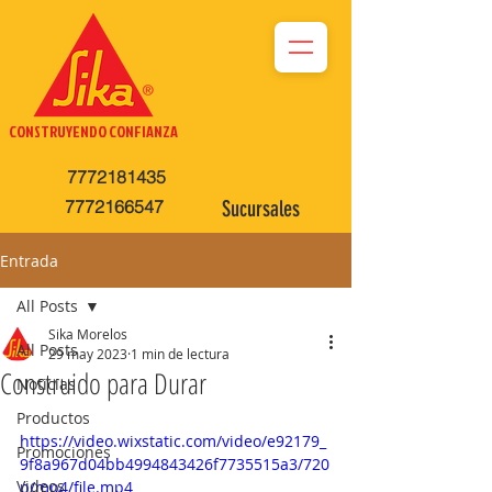
CONSTRUYENDO CONFIANZA
7772181435
7772166547
Sucursales
Entrada
All Posts
Sika Morelos
All Posts
29 may 2023
1 min de lectura
Construido para Durar
Noticias
Productos
https://video.wixstatic.com/video/e92179_
Promociones
9f8a967d04bb4994843426f7735515a3/720
Videos
p/mp4/file.mp4