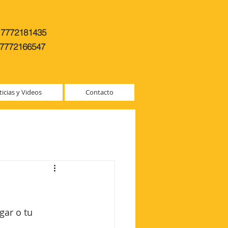
7772181435
7772166547
icias y Videos
Contacto
gar o tu 