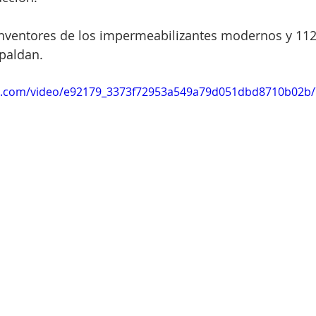
inventores de los impermeabilizantes modernos y 112
paldan.
tic.com/video/e92179_3373f72953a549a79d051dbd8710b02b/