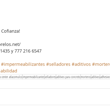
 Cofianza!
relos.net/
1435 y 777 216 6547 
#impermeabilizantes
#selladores
#aditivos
#morter
iabilidad
a center atlacomulco
impermeabilizantes
selladores
aditivos para concreto
morteros
aditivos
adhesivo