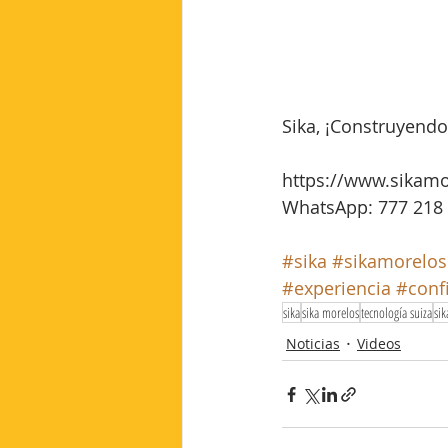
Sika, ¡Construyendo
https://www.sikamo
WhatsApp: 777 218 
#sika
#sikamorelos
#experiencia
#conf
sika
sika morelos
tecnología suiza
sik
Noticias
Videos