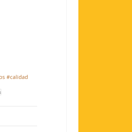
os
#calidad
s