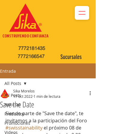
CONSTRUYENDO CONFIANZA
7772181435
7772166547
Sucursales
Entrada
All Posts
Sika Morelos
All Posts
17 oct 2022
1 min de lectura
Save the Date
Noticias
Siendo parte de "Save the date", te 
Productos
invitamos a la participación del Foro 
Promociones
#swisstainability
 el próximo 08 de 
Videos