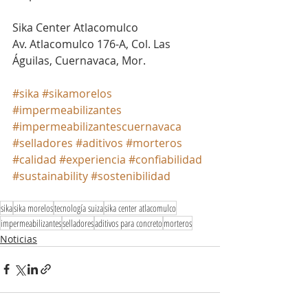
Sika Center Atlacomulco
Av. Atlacomulco 176-A, Col. Las 
Águilas, Cuernavaca, Mor.
#sika
#sikamorelos
#impermeabilizantes
#impermeabilizantescuernavaca
#selladores
#aditivos
#morteros
#calidad
#experiencia
#confiabilidad
#sustainability
#sostenibilidad
sika
sika morelos
tecnología suiza
sika center atlacomulco
impermeabilizantes
selladores
aditivos para concreto
morteros
Noticias