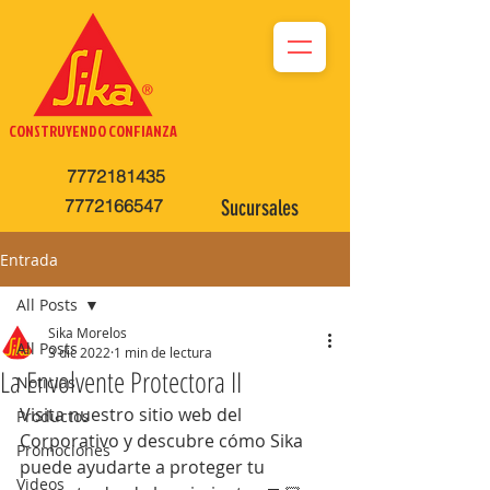
CONSTRUYENDO CONFIANZA
7772181435
7772166547
Sucursales
Entrada
All Posts
Sika Morelos
All Posts
3 dic 2022
1 min de lectura
La Envolvente Protectora II
Noticias
Visita nuestro sitio web del 
Productos
Corporativo y descubre cómo Sika 
Promociones
puede ayudarte a proteger tu 
Videos